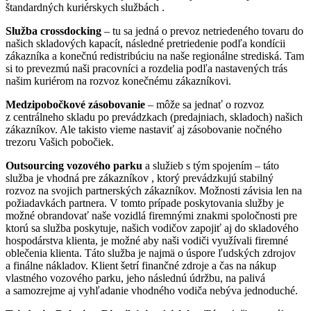
štandardných kuriérskych službách .
Služba crossdocking
– tu sa jedná o prevoz netriedeného tovaru do
našich skladových kapacít, následné pretriedenie podľa kondícii
zákazníka a konečnú redistribúciu na naše regionálne strediská. Tam
si to prevezmú naši pracovníci a rozdelia podľa nastavených trás
našim kuriérom na rozvoz konečnému zákazníkovi.
Medzipobočkové zásobovanie
– môže sa jednať o rozvoz
z centrálneho skladu po prevádzkach (predajniach, skladoch) našich
zákazníkov. Ale takisto vieme nastaviť aj zásobovanie nočného
trezoru Vašich pobočiek.
Outsourcing vozového
parku
a služieb s tým spojením – táto
služba je vhodná pre zákazníkov , ktorý prevádzkujú stabilný
rozvoz na svojich partnerských zákazníkov. Možnosti závisia len na
požiadavkách partnera. V tomto prípade poskytovania služby je
možné obrandovať naše vozidlá firemnými znakmi spoločnosti pre
ktorú sa služba poskytuje, našich vodičov zapojiť aj do skladového
hospodárstva klienta, je možné aby naši vodiči využívali firemné
oblečenia klienta. Táto služba je najmä o úspore ľudských zdrojov
a finálne nákladov. Klient šetrí finančné zdroje a čas na nákup
vlastného vozového parku, jeho následnú údržbu, na palivá
a samozrejme aj vyhľadanie vhodného vodiča nebýva jednoduché.