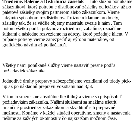
Triedenie, Balenie a Distribúcia zásielok –
Túto službu ponúkame
zákazníkovi, ktorý potrebuje distribuovať zásielky od letákov, až po
paletové zásielky svojim partnerom alebo zákazníkom. Vieme
takýmto spôsobom rozdistribuovať rôzne reklamné predmety,
zásielky tak, že sa väčšie objemy materiálu zvezie k nám . Tam
potom všetko podľa pokynov roztriedime, zabalíme, označíme
štítkami a následne rozvezieme na adresy, ktoré požaduje klient. V
prípade potreby vieme zabezpečiť aj výrobu materiálov, od
grafického návrhu až po tlačiareň.
Všetky nami ponúkané služby vieme nastaviť presne podľa
požiadaviek zákazníka.
Jednotlivé druhy prepravy zabezpečujeme vozidlami od triedy pick-
up až po nákladnú prepravu vozidlami nad 3,5t.
V tomto smere sme absolútne flexibilný a vieme sa prispôsobiť
požiadavkám zákazníka. Našimi službami sa snažíme ušetriť
finančné prostriedky zákazníkom a skvalitniť ich prepravné
možnosti. Konáme v každej situácii operatívne, zmeny a nastavenia
riešime za každých okolností v čo najkratšom možnom čase.