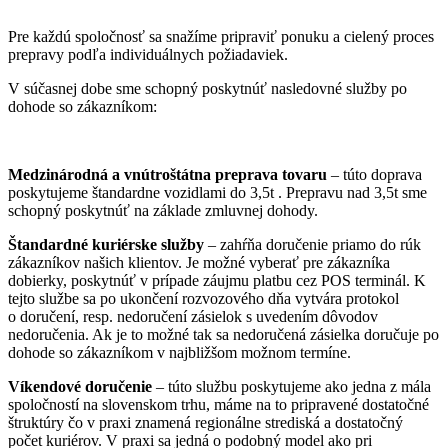
Pre každú spoločnosť sa snažíme pripraviť ponuku a cielený proces
prepravy podľa individuálnych požiadaviek.
V súčasnej dobe sme schopný poskytnúť nasledovné služby po
dohode so zákazníkom:
Medzinárodná a vnútroštátna preprava tovaru
– túto doprava
poskytujeme štandardne vozidlami do 3,5t . Prepravu nad 3,5t sme
schopný poskytnúť na základe zmluvnej dohody.
Štandardné kuriérske služby
– zahŕňa doručenie priamo do rúk
zákazníkov našich klientov. Je možné vyberať pre zákazníka
dobierky, poskytnúť v prípade záujmu platbu cez POS terminál. K
tejto službe sa po ukončení rozvozového dňa vytvára protokol
o doručení, resp. nedoručení zásielok s uvedením dôvodov
nedoručenia. Ak je to možné tak sa nedoručená zásielka doručuje po
dohode so zákazníkom v najbližšom možnom termíne.
Víkendové doručenie
– túto službu poskytujeme ako jedna z mála
spoločností na slovenskom trhu, máme na to pripravené dostatočné
štruktúry čo v praxi znamená regionálne strediská a dostatočný
počet kuriérov. V praxi sa jedná o podobný model ako pri